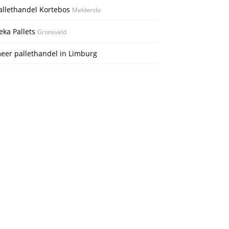
allethandel Kortebos
Melderslo
eka Pallets
Gronsveld
eer pallethandel in Limburg