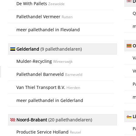
D
De With Pallets
Zeewolde
Q
Pallethandel Vermeer
Rutten
m
meer pallethandel in Flevoland
Ov
Gelderland
(9 pallethandelaren)
V
Mulder-Recycling
Winterswijk
V
Pallethandel Barneveld
Barneveld
P
Van Thiel Transport B.V.
Hierden
m
meer pallethandel in Gelderland
L
Noord-Brabant
(20 pallethandelaren)
P
Productie Service Holland
Reusel