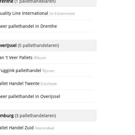
renthe
(1 pallethandelaren)
uality Line International
2e Exloërmond
eer pallethandel in Drenthe
erijssel
(5 pallethandelaren)
an 't Veer Pallets
Wilsum
ruggink pallethandel
Rijssen
allet Handel Twente
Enschede
eer pallethandel in Overijssel
imburg
(3 pallethandelaren)
allet Handel Zuid
Voerendaal