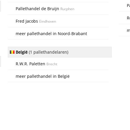
P
Pallethandel de Bruijn
Rucphen
R
Fred Jacobs
Eindhoven
m
meer pallethandel in Noord-Brabant
België
(1 pallethandelaren)
R.W.R. Paletten
Brecht
meer pallethandel in België