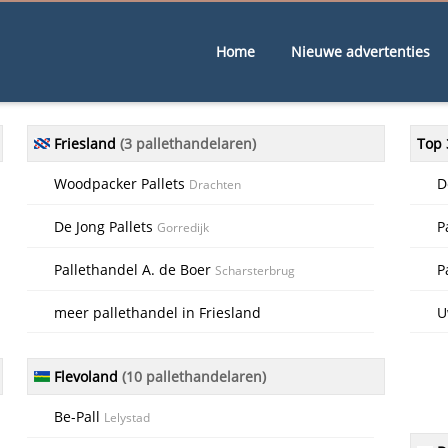
Home
Nieuwe advertenties
Friesland
(3 pallethandelaren)
Top 
Woodpacker Pallets
D
Drachten
De Jong Pallets
P
Gorredijk
Pallethandel A. de Boer
P
Scharsterbrug
meer pallethandel in Friesland
U
Flevoland
(10 pallethandelaren)
Be-Pall
Lelystad