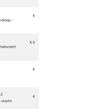
€
€ 0
€
.
]
€