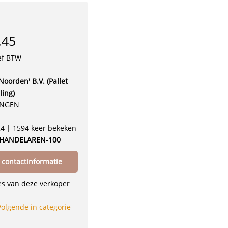
.45
ef BTW
Noorden' B.V. (Pallet
ling)
INGEN
24 | 1594 keer bekeken
THANDELAREN-100
 contactinformatie
ies van deze verkoper
Volgende in categorie