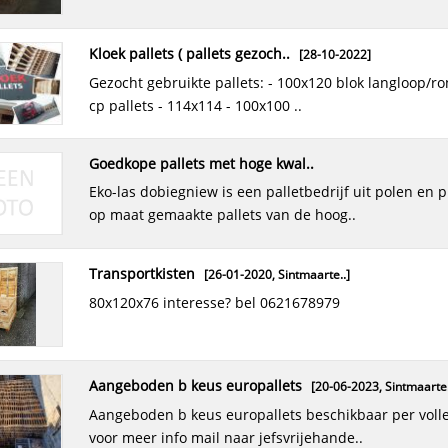
kloek pallets ( pallets gezoch..
[28-10-2022]
gezocht gebruikte pallets: - 100x120 blok langloop/rondloop -
cp pallets - 114x114 - 100x100 ..
goedkope pallets met hoge kwal..
eko-las dobiegniew is een palletbedrijf uit polen en produceert
op maat gemaakte pallets van de hoog..
transportkisten
[26-01-2020,
Sintmaarte..
]
80x120x76 interesse? bel 0621678979
aangeboden b keus europallets
[20-06-2023,
Sintmaarte.
aangeboden b keus europallets beschikbaar per volle vracht
voor meer info mail naar jefsvrijehande..