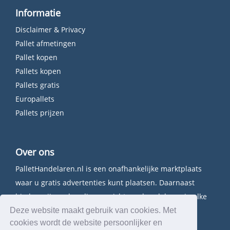
Informatie
Disclaimer & Privacy
Pallet afmetingen
Pallet kopen
Pallets kopen
Pallets gratis
Europallets
Pallets prijzen
Over ons
PalletHandelaren.nl is een onafhankelijke marktplaats
waar u gratis advertenties kunt plaatsen. Daarnaast
bieden wij een handig overzicht van handelaren in elke
provincie.
Deze website maakt gebruik van cookies. Met
cookies wordt de website persoonlijker en