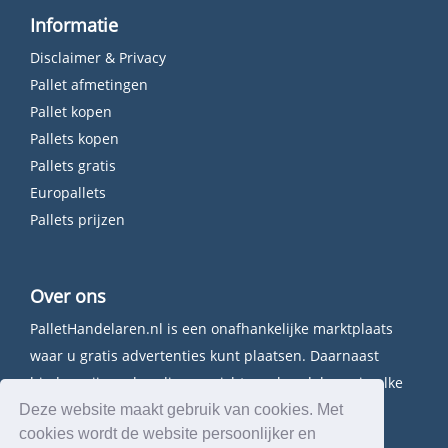
Informatie
Disclaimer & Privacy
Pallet afmetingen
Pallet kopen
Pallets kopen
Pallets gratis
Europallets
Pallets prijzen
Over ons
PalletHandelaren.nl is een onafhankelijke marktplaats
waar u gratis advertenties kunt plaatsen. Daarnaast
bieden wij een handig overzicht van handelaren in elke
provincie.
Deze website maakt gebruik van cookies. Met
cookies wordt de website persoonlijker en